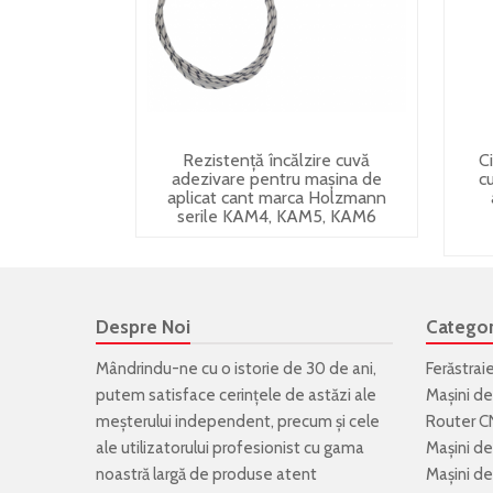
Rezistență încălzire cuvă
C
adezivare pentru mașina de
c
aplicat cant marca Holzmann
serile KAM4, KAM5, KAM6
Despre Noi
Categor
Mândrindu-ne cu o istorie de 30 de ani,
Ferăstrai
putem satisface cerințele de astăzi ale
Mașini de
meșterului independent, precum și cele
Router C
ale utilizatorului profesionist cu gama
Mașini de
noastră largă de produse atent
Mașini de 