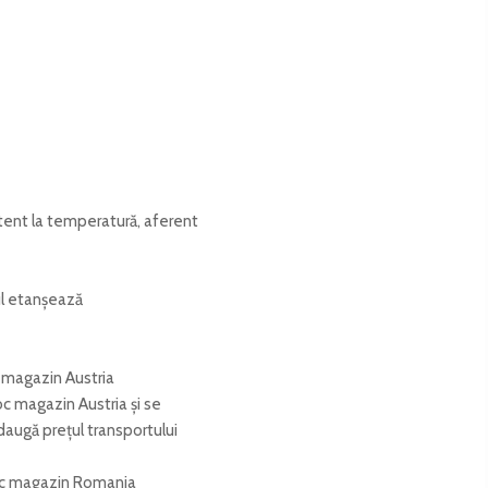
stent la temperatură, aferent
gul etanșează
c magazin Austria
oc magazin Austria și se
adaugă prețul transportului
stoc magazin Romania