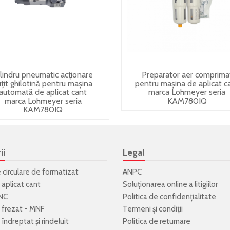
ilindru pneumatic acționare
Preparator aer comprima
uțit ghilotină pentru mașina
pentru mașina de aplicat c
automată de aplicat cant
marca Lohmeyer seria
marca Lohmeyer seria
KAM780IQ
KAM780IQ
ii
Legal
e circulare de formatizat
ANPC
 aplicat cant
Soluționarea online a litigiilor
NC
Politica de confidenţialitate
 frezat - MNF
Termeni şi condiţii
îndreptat și rindeluit
Politica de returnare