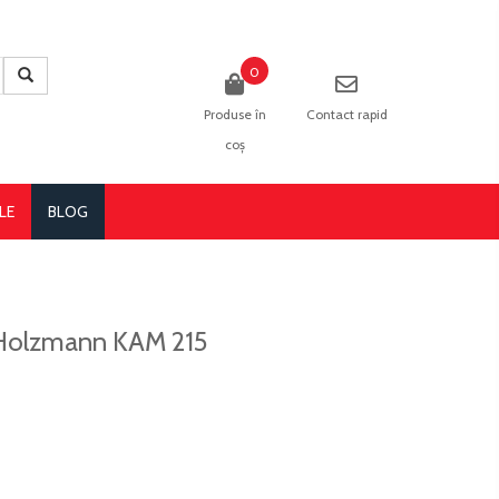
0
Produse în
Contact rapid
coș
LE
BLOG
v Holzmann KAM 215