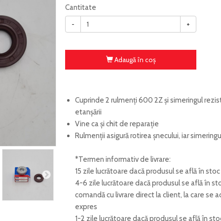
Cantitate
-
+
Adaugă în coş
Cuprinde 2 rulmenți 600 2Z și simeringul rezi
etanșării
Vine ca și chit de reparație
Rulmenții asigură rotirea șnecului, iar simerin
*Termen informativ de livrare:
15 zile lucrătoare dacă produsul se află în sto
4-6 zile lucrătoare dacă produsul se află în st
comandă cu livrare direct la client, la care se 
expres
1-2 zile lucrătoare dacă produsul se află în 