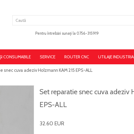
Pentru întrebări sunați la 0756-315919
 ȘI CONSUMABILE
SERVICE
ROUTER CNC
UTILAJE INDUSTRIA
tie snec cuva adeziv Holzmann KAM 215 EPS-ALL
Set reparatie snec cuva adezi
EPS-ALL
32.60 EUR