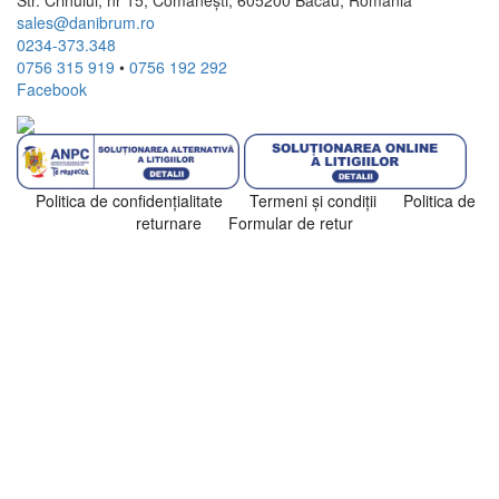
Str. Crinului, nr 15, Comănești, 605200 Bacău, România
sales@danibrum.ro
0234-373.348
0756 315 919
•
0756 192 292
Facebook
Politica de confidenţialitate
Termeni şi condiţii
Politica de
returnare
Formular de retur