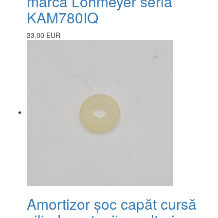
marca Lohmeyer seria
KAM780IQ
33.00 EUR
Amortizor șoc capăt cursă