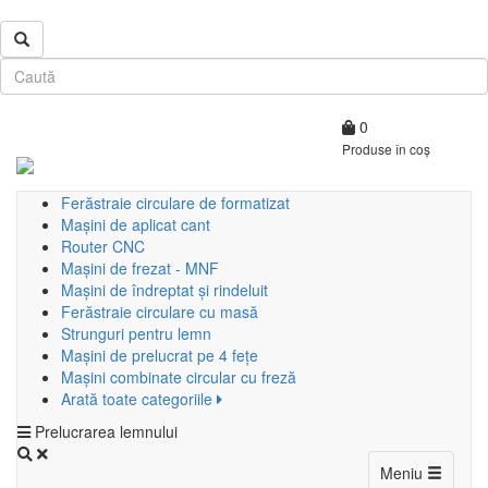
0
Produse în coș
Ferăstraie circulare de formatizat
Mașini de aplicat cant
Router CNC
Mașini de frezat - MNF
Mașini de îndreptat și rindeluit
Ferăstraie circulare cu masă
Strunguri pentru lemn
Mașini de prelucrat pe 4 fețe
Mașini combinate circular cu freză
Arată toate categoriile
Prelucrarea lemnului
Toggle
Meniu