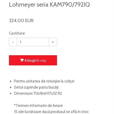
Lohmeyer seria KAM790/792IQ
324.00 EUR
Cantitate
-
+
Adaugă în coş
Pentru unitatea de rotunjire la colțuri
Setul cuprinde patru bucăți
Dimensiuni 70x16xH17x3Z R2
*Termen informativ de livrare:
15 zile lucrătoare dacă produsul se află în stoc