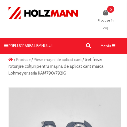
0
Produse în
coș
PRELUCRAREA LEMNULUI
Toggle
Meniu
navigati
/
Produse
/
Piese mașini de aplicat cant
/ Set freze
rotunjire colțuri pentru mașina de aplicat cant marca
Lohmeyer seria KAM790/792IQ