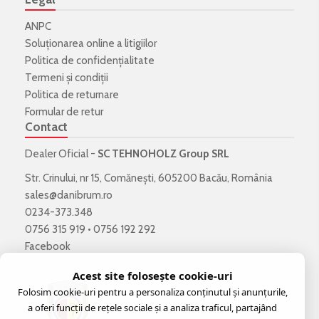
ANPC
Soluționarea online a litigiilor
Politica de confidenţialitate
Termeni şi condiţii
Politica de returnare
Formular de retur
Contact
Dealer Oficial -
SC TEHNOHOLZ Group SRL
Str. Crinului, nr 15, Comănești, 605200 Bacău, România
sales@danibrum.ro
0234-373.348
0756 315 919
•
0756 192 292
Facebook
Acest site folosește cookie-uri
Folosim cookie-uri pentru a personaliza conținutul și anunțurile,
a oferi funcții de rețele sociale și a analiza traficul, partajând