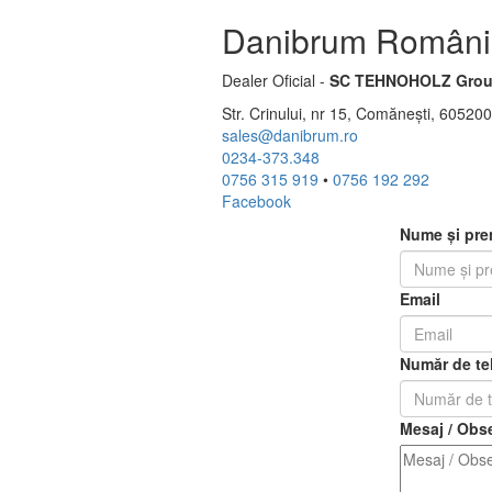
Danibrum Români
Dealer Oficial -
SC TEHNOHOLZ Grou
Str. Crinului, nr 15, Comănești, 6052
sales@danibrum.ro
0234-373.348
0756 315 919
•
0756 192 292
Facebook
Nume și pr
Email
Număr de te
Mesaj / Obse