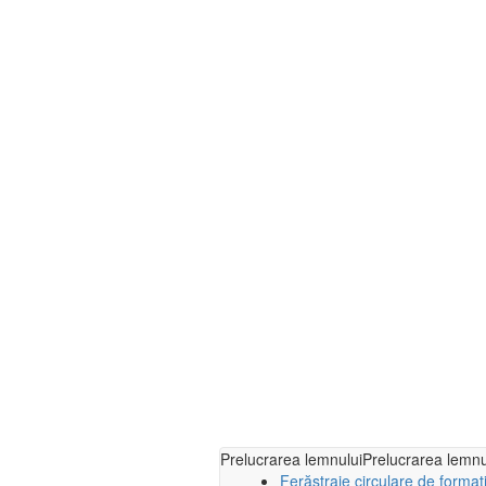
Prelucrarea lemnului
Prelucrarea lemnu
Ferăstraie circulare de format