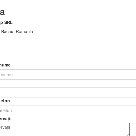
a
p SRL
00 Bacău, România
enume
lefon
rvații