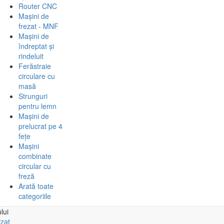
Router CNC
Mașini de
frezat - MNF
Mașini de
îndreptat și
rindeluit
Ferăstraie
circulare cu
masă
Strunguri
pentru lemn
Mașini de
prelucrat pe 4
fețe
Mașini
combinate
circular cu
freză
Arată toate
categoriile
lui
izat