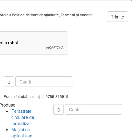
cord cu
Politica de confidenţialitate
Termeni şi condiţii
Trimite
Pentru întrebări sunați la 0756-315919
Produse
Ferăstraie
circulare de
formatizat
Mașini de
aplicat cant