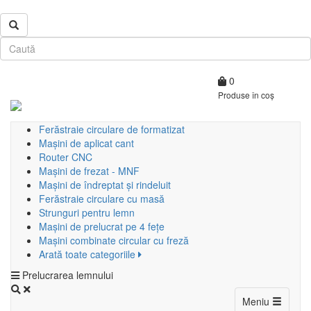
0
Produse în coș
Ferăstraie circulare de formatizat
Mașini de aplicat cant
Router CNC
Mașini de frezat - MNF
Mașini de îndreptat și rindeluit
Ferăstraie circulare cu masă
Strunguri pentru lemn
Mașini de prelucrat pe 4 fețe
Mașini combinate circular cu freză
Arată toate categoriile
Prelucrarea lemnului
Toggle
Meniu