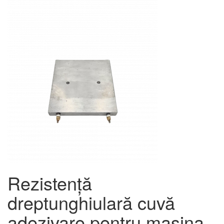
Rezistență
dreptunghiulară cuvă
adezivare pentru mașina