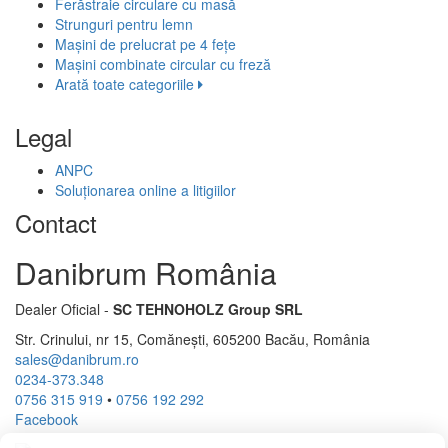
Ferăstraie circulare cu masă
Strunguri pentru lemn
Mașini de prelucrat pe 4 fețe
Mașini combinate circular cu freză
Arată toate categoriile
Legal
ANPC
Soluționarea online a litigiilor
Contact
Danibrum România
Dealer Oficial -
SC TEHNOHOLZ Group SRL
Str. Crinului, nr 15, Comănești, 605200 Bacău, România
sales@danibrum.ro
0234-373.348
0756 315 919
•
0756 192 292
Facebook