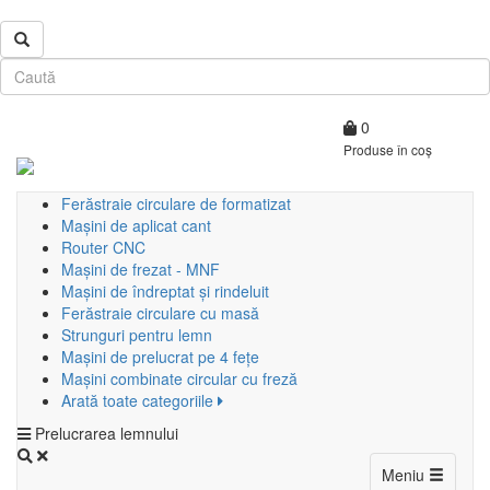
0
Produse în coș
Ferăstraie circulare de formatizat
Mașini de aplicat cant
Router CNC
Mașini de frezat - MNF
Mașini de îndreptat și rindeluit
Ferăstraie circulare cu masă
Strunguri pentru lemn
Mașini de prelucrat pe 4 fețe
Mașini combinate circular cu freză
Arată toate categoriile
Prelucrarea lemnului
Toggle
Meniu