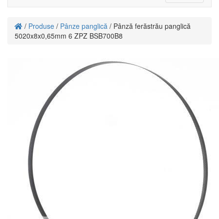
navigati
/
Produse
/
Pânze panglică
/ Pânză ferăstrău panglică
5020x8x0,65mm 6 ZPZ BSB700B8