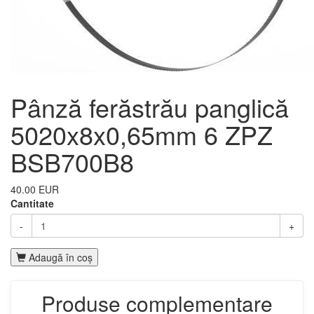
Pânză ferăstrău panglică
5020x8x0,65mm 6 ZPZ
BSB700B8
40.00 EUR
Cantitate
-
+
Adaugă în coş
Produse complementare