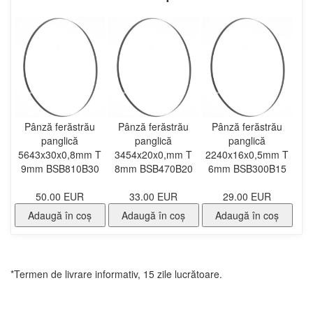
Pânză ferăstrău
Pânză ferăstrău
Pânză ferăstrău
panglică
panglică
panglică
5643x30x0,8mm T
3454x20x0,mm T
2240x16x0,5mm T
9mm BSB810B30
8mm BSB470B20
6mm BSB300B15
50.00 EUR
33.00 EUR
29.00 EUR
Adaugă în coş
Adaugă în coş
Adaugă în coş
*Termen de livrare informativ, 15 zile lucrătoare.