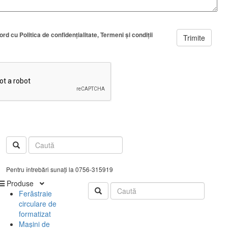
cord cu
Politica de confidenţialitate
Termeni şi condiţii
Trimite
Pentru întrebări sunați la 0756-315919
Produse
Ferăstraie
circulare de
formatizat
Mașini de