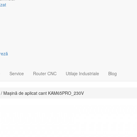
izat
freză
e
Service
Router CNC
Utilaje Industriale
Blog
/ Mașină de aplicat cant KAM65PRO_230V