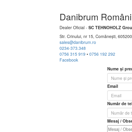
Danibrum Români
Dealer Oficial -
SC TEHNOHOLZ Grou
Str. Crinului, nr 15, Comănești, 6052
sales@danibrum.ro
0234-373.348
0756 315 919
•
0756 192 292
Facebook
Nume și pr
Email
Număr de te
Mesaj / Obse