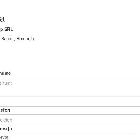
a
p SRL
00 Bacău, România
enume
lefon
rvații