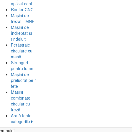
aplicat cant
Router CNC
Mașini de
frezat - MNF
Mașini de
îndreptat și
rindeluit
Ferăstraie
circulare cu
masă
Strunguri
pentru lemn
Mașini de
prelucrat pe 4
fețe
Mașini
combinate
circular cu
freză
Arată toate
categoriile
lemnului