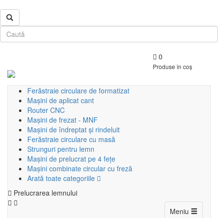
0
Produse în coș
Ferăstraie circulare de formatizat
Mașini de aplicat cant
Router CNC
Mașini de frezat - MNF
Mașini de îndreptat și rindeluit
Ferăstraie circulare cu masă
Strunguri pentru lemn
Mașini de prelucrat pe 4 fețe
Mașini combinate circular cu freză
Arată toate categoriile
Prelucrarea lemnului
Toggle
Meniu