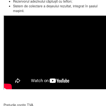
Rezervorul adezivului căptușit cu teflon;
Sistem de colectare a deșeului rezultat, integrat în șasiul
mașinii.
Prețurile conțin TVA.