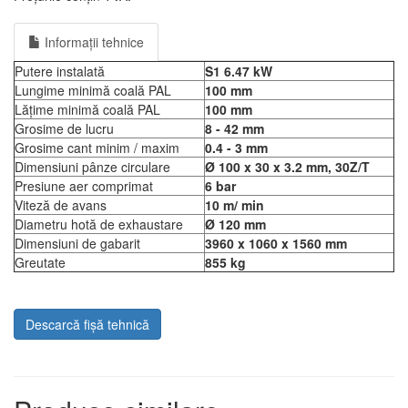
Informații tehnice
Putere instalată
S1 6.47 kW
Lungime minimă coală PAL
100 mm
Lățime minimă coală PAL
100 mm
Grosime de lucru
8 - 42 mm
Grosime cant minim / maxim
0.4 - 3 mm
Dimensiuni pânze circulare
Ø 100 x 30 x 3.2 mm, 30Z/T
Presiune aer comprimat
6 bar
Viteză de avans
10 m/ min
Diametru hotă de exhaustare
Ø 120 mm
Dimensiuni de gabarit
3960 x 1060 x 1560 mm
Greutate
855 kg
Descarcă fișă tehnică