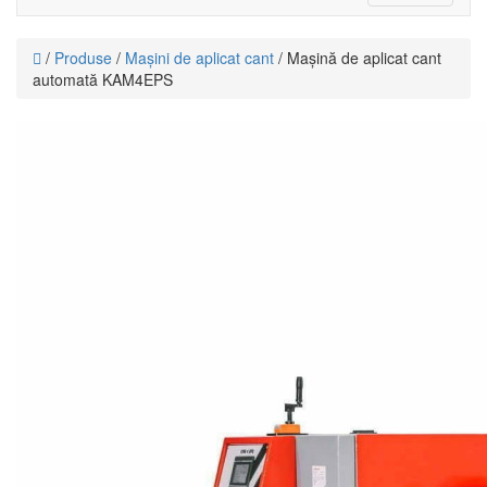
navigati
/
Produse
/
Mașini de aplicat cant
/ Mașină de aplicat cant
automată KAM4EPS