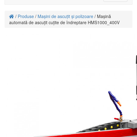
navigati
/
Produse
/
Mașini de ascuțit și polizoare
/ Mașină
automată de ascuțit cuțite de îndreptare HMS1000_400V