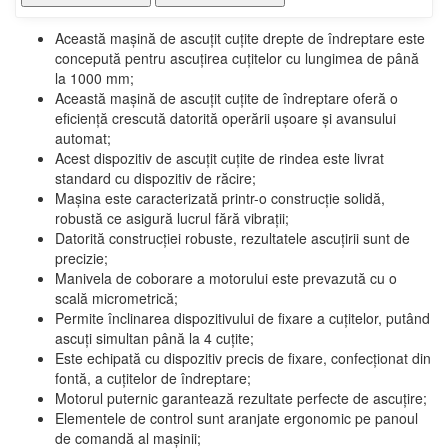
Această mașină de ascuțit cuțite drepte de îndreptare este
concepută pentru ascuțirea cuțitelor cu lungimea de până
la 1000 mm;
Această mașină de ascuțit cuțite de îndreptare oferă o
eficiență crescută datorită operării ușoare și avansului
automat;
Acest dispozitiv de ascuțit cuțite de rindea este livrat
standard cu dispozitiv de răcire;
Mașina este caracterizată printr-o construcție solidă,
robustă ce asigură lucrul fără vibrații;
Datorită construcției robuste, rezultatele ascuțirii sunt de
precizie;
Manivela de coborare a motorului este prevazută cu o
scală micrometrică;
Permite înclinarea dispozitivului de fixare a cuțitelor, putând
ascuți simultan până la 4 cuțite;
Este echipată cu dispozitiv precis de fixare, confecționat din
fontă, a cuțitelor de îndreptare;
Motorul puternic garantează rezultate perfecte de ascuțire;
Elementele de control sunt aranjate ergonomic pe panoul
de comandă al mașinii;