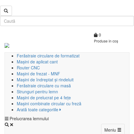
0
Produse în coș
Ferăstraie circulare de formatizat
Mașini de aplicat cant
Router CNC
Mașini de frezat - MNF
Mașini de îndreptat și rindeluit
Ferăstraie circulare cu masă
Strunguri pentru lemn
Mașini de prelucrat pe 4 fețe
Mașini combinate circular cu freză
Arată toate categoriile
Prelucrarea lemnului
Toggle
Meniu