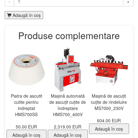
-
+
Adaugă în coş
Produse complementare
Piatra de ascutit
Mașină automată
Mașină de ascuțit
cutite pentru
de ascuțit cuțite de
cuțite de rindeluire
indreptat
îndreptare
MS7000_230V
HMS700SS
HMS700_400V
604.00 EUR
50.00 EUR
2,319.00 EUR
Adaugă în coş
Adaugă în coş
Adaugă în coş