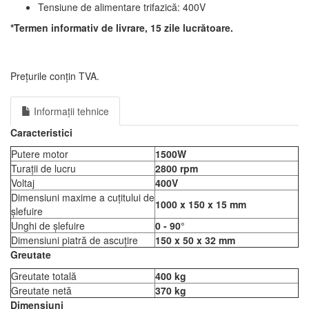
Tensiune de alimentare trifazică: 400V
*Termen informativ de livrare, 15 zile lucrătoare.
Prețurile conțin TVA.
Informații tehnice
Caracteristici
Putere motor
1500W
Turații de lucru
2800 rpm
Voltaj
400V
Dimensiuni maxime a cuțitului de
1000 x 150 x 15 mm
șlefuire
Unghi de șlefuire
0 - 90°
Dimensiuni piatră de ascuțire
150 x 50 x 32 mm
Greutate
Greutate totală
400 kg
Greutate netă
370 kg
Dimensiuni