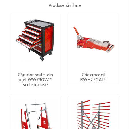
Produse similare
Cărucior scule, din
Cric crocodil
oțel WW790W *
RWH250ALU
scule incluse