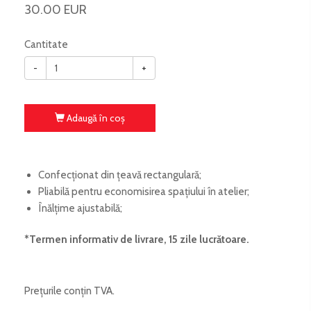
30.00 EUR
Cantitate
-
+
Adaugă în coş
Confecționat din țeavă rectangulară;
Pliabilă pentru economisirea spațiului în atelier;
Înălțime ajustabilă;
*Termen informativ de livrare, 15 zile lucrătoare.
Prețurile conțin TVA.