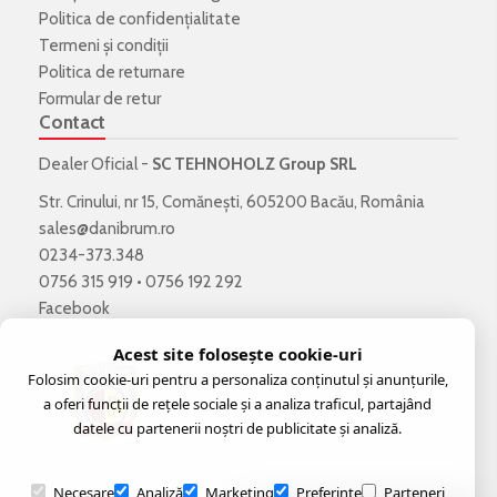
Politica de confidenţialitate
Termeni şi condiţii
Politica de returnare
Formular de retur
Contact
Dealer Oficial -
SC TEHNOHOLZ Group SRL
Str. Crinului, nr 15, Comănești, 605200 Bacău, România
sales@danibrum.ro
0234-373.348
0756 315 919
•
0756 192 292
Facebook
Acest site folosește cookie-uri
Folosim cookie-uri pentru a personaliza conținutul și anunțurile,
a oferi funcții de rețele sociale și a analiza traficul, partajând
datele cu partenerii noștri de publicitate și analiză.
Necesare
Analiză
Marketing
Preferințe
Parteneri