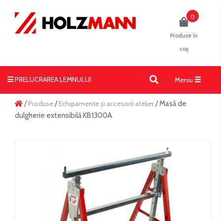
0
Produse în
coș
PRELUCRAREA LEMNULUI
Toggle
Meniu
navigati
/
Produse
/
Echipamente și accesorii atelier
/ Masă de
dulgherie extensibilă KB1300A