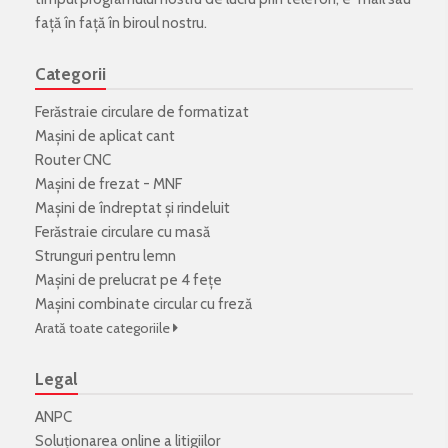
față în față în biroul nostru.
Categorii
Ferăstraie circulare de formatizat
Mașini de aplicat cant
Router CNC
Mașini de frezat - MNF
Mașini de îndreptat și rindeluit
Ferăstraie circulare cu masă
Strunguri pentru lemn
Mașini de prelucrat pe 4 fețe
Mașini combinate circular cu freză
Arată toate categoriile
Legal
ANPC
Soluționarea online a litigiilor