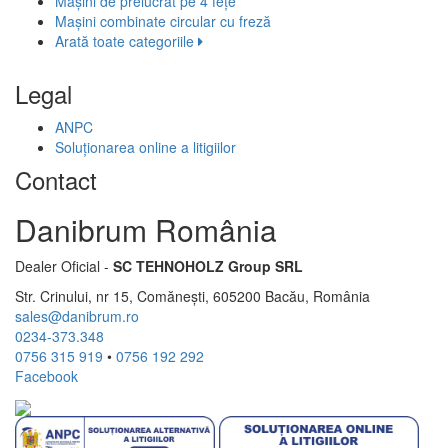
Mașini de prelucrat pe 4 fețe
Mașini combinate circular cu freză
Arată toate categoriile
Legal
ANPC
Soluționarea online a litigiilor
Contact
Danibrum România
Dealer Oficial -
SC TEHNOHOLZ Group SRL
Str. Crinului, nr 15, Comănești, 605200 Bacău, România
sales@danibrum.ro
0234-373.348
0756 315 919
•
0756 192 292
Facebook