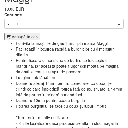
19.00 EUR
Cantitate
-
+
Adaugă în coş
Potrivită la mașinile de găurit multiplu marca Maggi
Facilitează înlocuirea rapidă a burghielor cu dimensiuni
diferite.
Pentru fiecare dimensiune de burhiu se folosește o
mandrină, iar aceasta poate fi ușor schimbată pe mașină
datorită sitemului simplu de prindere
Lungime totală 40mm
Diametru alezaj 14mm pentru conectare, cu două tije
cilindrice care împiedică rotirea față de ax, situate la 14mm
față de partea inferioară a mandrinei
Diametru 10mm pentru coadă burghiu
Fixarea burghiului se face cu două șuruburi imbus
*Termen informativ de livrare:
4-6 zile lucrătoare dacă produsul se află în stoc magazin