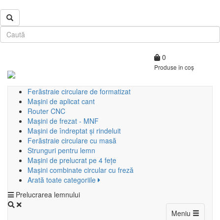
0
Produse în coș
Ferăstraie circulare de formatizat
Mașini de aplicat cant
Router CNC
Mașini de frezat - MNF
Mașini de îndreptat și rindeluit
Ferăstraie circulare cu masă
Strunguri pentru lemn
Mașini de prelucrat pe 4 fețe
Mașini combinate circular cu freză
Arată toate categoriile
Prelucrarea lemnului
Toggle
Meniu