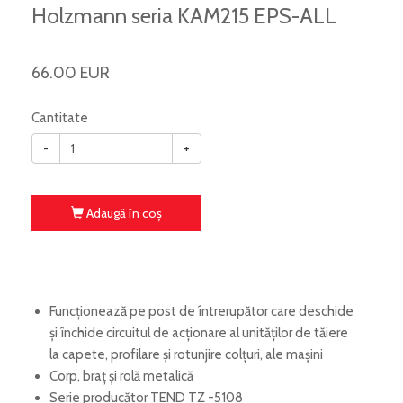
Holzmann seria KAM215 EPS-ALL
66.00 EUR
Cantitate
-
+
Adaugă în coş
Funcționează pe post de întrerupător care deschide
și închide circuitul de acționare al unităților de tăiere
la capete, profilare și rotunjire colțuri, ale mașini
Corp, braț și rolă metalică
Serie producător TEND TZ -5108