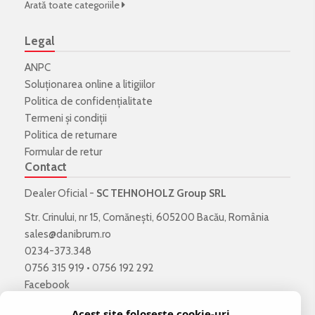
Arată toate categoriile
Legal
ANPC
Soluționarea online a litigiilor
Politica de confidenţialitate
Termeni şi condiţii
Politica de returnare
Formular de retur
Contact
Dealer Oficial -
SC TEHNOHOLZ Group SRL
Str. Crinului, nr 15, Comănești, 605200 Bacău, România
sales@danibrum.ro
0234-373.348
0756 315 919
•
0756 192 292
Facebook
Acest site folosește cookie-uri