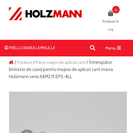
0
Produse în
coș
PRELUCRAREA LEMNULUI
Toggle
Meniu
navigati
/
Produse
/
Piese mașini de aplicat cant
/ Întrerupător
limitator de cursă pentru mașina de aplicat cant marca
Holzmann seria KAM215 EPS-ALL