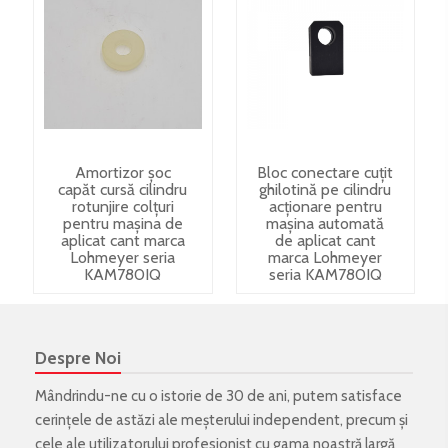
Amortizor șoc
Bloc conectare cuțit
capăt cursă cilindru
ghilotină pe cilindru
rotunjire colțuri
acționare pentru
pentru mașina de
mașina automată
aplicat cant marca
de aplicat cant
Lohmeyer seria
marca Lohmeyer
KAM780IQ
seria KAM780IQ
Despre Noi
Mândrindu-ne cu o istorie de 30 de ani, putem satisface
cerințele de astăzi ale meșterului independent, precum și
cele ale utilizatorului profesionist cu gama noastră largă