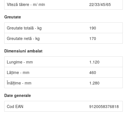
Viteză tăiere - m/ min
22/33/45/65
Greutate
Greutate totală - kg
190
Greutate netă - kg
170
Dimensiuni ambalat
Lungime - mm
1.120
Lățime - mm
460
Înălțime - mm
1.280
Date generale
Cod EAN
9120058376818