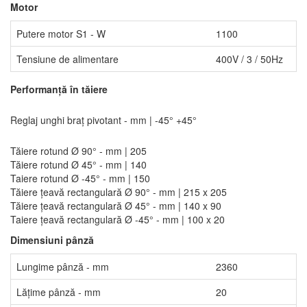
Motor
Putere motor S1 - W
1100
Tensiune de alimentare
400V / 3 / 50Hz
Performanță în tăiere
Reglaj unghi braţ pivotant - mm | -45° +45°
Tăiere rotund Ø 90° - mm | 205
Tăiere rotund Ø 45° - mm | 140
Taiere rotund Ø -45° - mm | 150
Tăiere țeavă rectangulară Ø 90° - mm | 215 x 205
Tăiere țeavă rectangulară Ø 45° - mm | 140 x 90
Taiere țeavă rectangulară Ø -45° - mm | 100 x 20
Dimensiuni pânză
Lungime pânză - mm
2360
Lățime pânză - mm
20