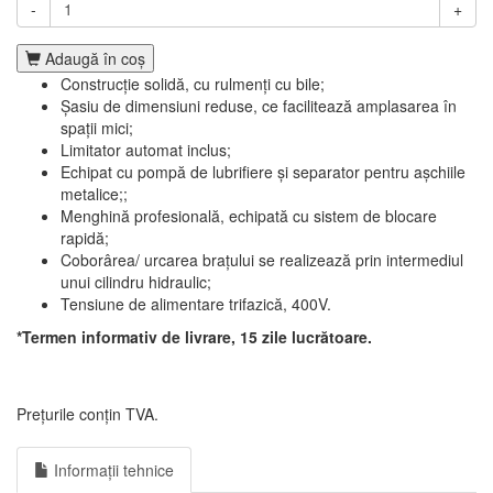
-
+
Adaugă în coş
Construcție solidă, cu rulmenți cu bile;
Șasiu de dimensiuni reduse, ce facilitează amplasarea în
spații mici;
Limitator automat inclus;
Echipat cu pompă de lubrifiere și separator pentru așchiile
metalice;;
Menghină profesională, echipată cu sistem de blocare
rapidă;
Coborârea/ urcarea brațului se realizează prin intermediul
unui cilindru hidraulic;
Tensiune de alimentare trifazică, 400V.
*Termen informativ de livrare, 15 zile lucrătoare.
Prețurile conțin TVA.
Informații tehnice