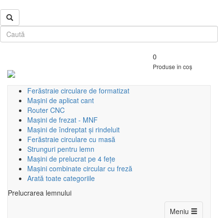
0
Produse în coș
Ferăstraie circulare de formatizat
Mașini de aplicat cant
Router CNC
Mașini de frezat - MNF
Mașini de îndreptat și rindeluit
Ferăstraie circulare cu masă
Strunguri pentru lemn
Mașini de prelucrat pe 4 fețe
Mașini combinate circular cu freză
Arată toate categoriile
Prelucrarea lemnului
Toggle
Meniu