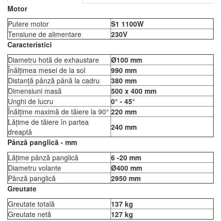
Motor
Putere motor
S1 1100W
Tensiune de alimentare
230V
Caracteristici
Diametru hotă de exhaustare
Ø100 mm
Înălțimea mesei de la sol
990 mm
Distanță pânză până la cadru
380 mm
Dimensiuni masă
500 x 400 mm
Unghi de lucru
0° - 45°
Înălțime maximă de tăiere la 90°
220 mm
Lățime de tăiere în partea
240 mm
dreaptă
Pânză panglică - mm
Lățime pânză panglică
6 -20 mm
Diametru volante
Ø400 mm
Pânză panglică
2950 mm
Greutate
Greutate totală
137 kg
Greutate netă
127 kg