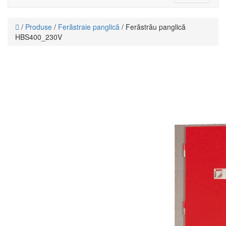
navigat
/
Produse
/
Ferăstraie panglică
/ Ferăstrău panglică
HBS400_230V