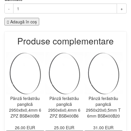
-
+
Adaugă în coş
Produse complementare
Pânză ferăstrău
Pânză ferăstrău
Pânză ferăstrău
panglică
panglică
panglică
2950x8x0,4mm 6
2950x6x0,4mm 6
2950x20x0,5mm T
ZPZ BSB400B8
ZPZ BSB400B6
6mm BSB400B20
26.00 EUR
25.00 EUR
31.00 EUR