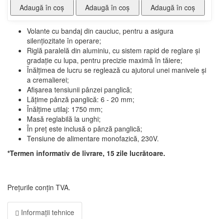
Adaugă în coş
Adaugă în coş
Adaugă în coş
Volante cu bandaj din cauciuc, pentru a asigura
silențiozitate în operare;
Riglă paralelă din aluminiu, cu sistem rapid de reglare și
gradație cu lupa, pentru precizie maximă în tăiere;
Înălțimea de lucru se reglează cu ajutorul unei manivele și
a cremalierei;
Afișarea tensiunii pânzei panglică;
Lățime pânză panglică: 6 - 20 mm;
Înălțime utilaj: 1750 mm;
Masă reglabilă la unghi;
În preț este inclusă o pânză panglică;
Tensiune de alimentare monofazică, 230V.
*Termen informativ de livrare, 15 zile lucrătoare
.
Prețurile conțin TVA.
Informații tehnice