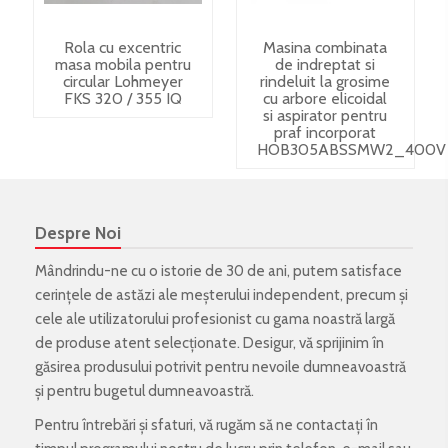
Rola cu excentric
Masina combinata
masa mobila pentru
de indreptat si
circular Lohmeyer
rindeluit la grosime
FKS 320 / 355 IQ
cu arbore elicoidal
si aspirator pentru
praf incorporat
HOB305ABSSMW2_400V
Despre Noi
Mândrindu-ne cu o istorie de 30 de ani, putem satisface
cerințele de astăzi ale meșterului independent, precum și
cele ale utilizatorului profesionist cu gama noastră largă
de produse atent selecționate. Desigur, vă sprijinim în
găsirea produsului potrivit pentru nevoile dumneavoastră
și pentru bugetul dumneavoastră.
Pentru întrebări și sfaturi, vă rugăm să ne contactați în