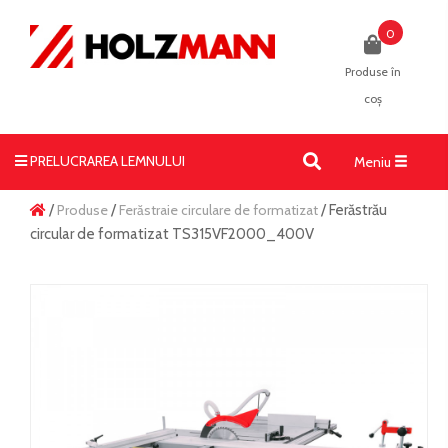
0
Produse în
coș
PRELUCRAREA LEMNULUI
Toggle
Meniu
navigati
/
Produse
/
Ferăstraie circulare de formatizat
/ Ferăstrău
circular de formatizat TS315VF2000_400V