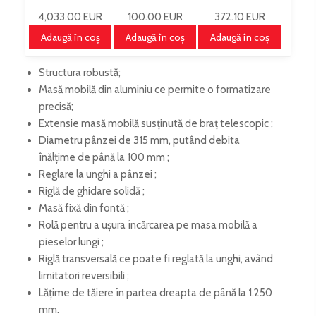
KSB315SET
4,033.00 EUR
100.00 EUR
372.10 EUR
Adaugă în coş
Adaugă în coş
Adaugă în coş
Structura robustă;
Masă mobilă din aluminiu ce permite o formatizare
precisă;
Extensie masă mobilă susținută de braț telescopic ;
Diametru pânzei de 315 mm, putând debita
înălțime de până la 100 mm ;
Reglare la unghi a pânzei ;
Riglă de ghidare solidă ;
Masă fixă din fontă ;
Rolă pentru a ușura încărcarea pe masa mobilă a
pieselor lungi ;
Riglă transversală ce poate fi reglată la unghi, având
limitatori reversibili ;
Lățime de tăiere în partea dreapta de până la 1.250
mm.