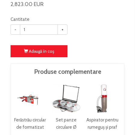
2,823.00 EUR
Cantitate
-
+
Adaugă în coş
Produse complementare
Ferăstrău circular
Set panze
Aspirator pentru
de formatizat
circulare Ø
rumeguș și praf
TS315VF3200_400V
315mm
ABS2480_400V