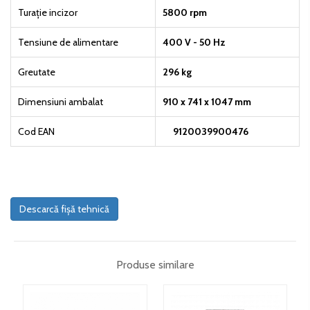
Turație incizor
5800 rpm
Tensiune de alimentare
400 V - 50 Hz
Greutate
296 kg
Dimensiuni ambalat
910 x 741 x 1047 mm
Cod EAN
9120039900476
Descarcă fișă tehnică
Produse similare