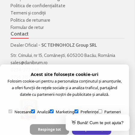
Politica de confidenţialitate
Termeni şi condiţii
Politica de returnare
Formular de retur
Contact
Dealer Oficial -
SC TEHNOHOLZ Group SRL
Str. Crinului, nr 15, Comănești, 605200 Bacău, România
sales@danibrum.ro
0234-373.348
Acest site folosește cookie-uri
0756 315 919
•
0756 192 292
Folosim cookie-uri pentru a personaliza conținutul și anunțurile,
Facebook
a oferi funcții de rețele sociale și a analiza traficul, partajând
datele cu partenerii noștri de publicitate și analiză.
Necesare
Analiză
Marketing
Preferințe
Parteneri
👋 Bună! Cum te pot ajuta?
Respinge tot
Acceptă selecția