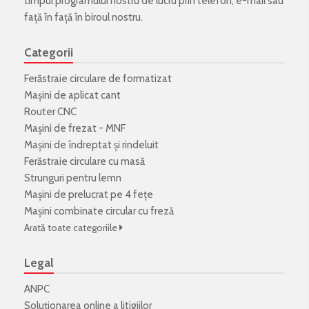
timpul programului nostru de lucru prin telefon, e-mail sau
față în față în biroul nostru.
Categorii
Ferăstraie circulare de formatizat
Mașini de aplicat cant
Router CNC
Mașini de frezat - MNF
Mașini de îndreptat și rindeluit
Ferăstraie circulare cu masă
Strunguri pentru lemn
Mașini de prelucrat pe 4 fețe
Mașini combinate circular cu freză
Arată toate categoriile
Legal
ANPC
Soluționarea online a litigiilor