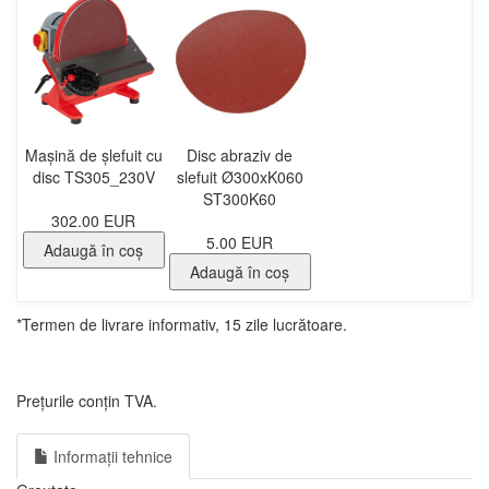
Mașină de șlefuit cu
Disc abraziv de
disc TS305_230V
slefuit Ø300xK060
ST300K60
302.00 EUR
5.00 EUR
Adaugă în coş
Adaugă în coş
*Termen de livrare informativ, 15 zile lucrătoare.
Prețurile conțin TVA.
Informații tehnice