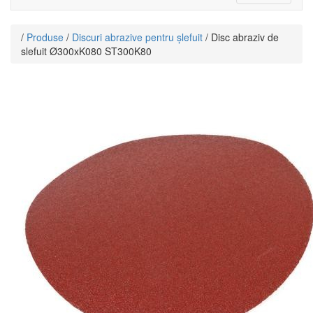
navigati
/
Produse
/
Discuri abrazive pentru șlefuit
/ Disc abraziv de
slefuit Ø300xK080 ST300K80