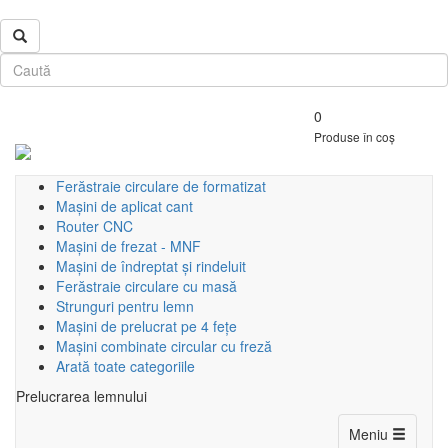
0
Produse în coș
Ferăstraie circulare de formatizat
Mașini de aplicat cant
Router CNC
Mașini de frezat - MNF
Mașini de îndreptat și rindeluit
Ferăstraie circulare cu masă
Strunguri pentru lemn
Mașini de prelucrat pe 4 fețe
Mașini combinate circular cu freză
Arată toate categoriile
Prelucrarea lemnului
Toggle
Meniu