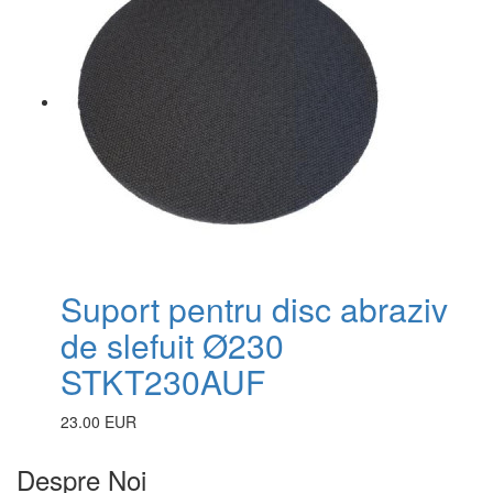
Suport pentru disc abraziv
de slefuit Ø230
STKT230AUF
23.00 EUR
Despre Noi