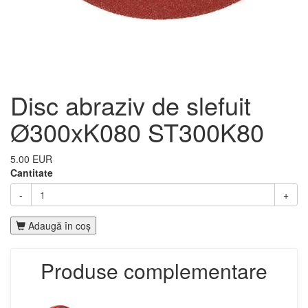
Disc abraziv de slefuit
Ø300xK080 ST300K80
5.00 EUR
Cantitate
-
+
Adaugă în coş
Produse complementare