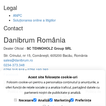
Legal
ANPC
Soluționarea online a litigiilor
Contact
Danibrum România
Dealer Oficial -
SC TEHNOHOLZ Group SRL
Str. Crinului, nr 15, Comănești, 605200 Bacău, România
sales@danibrum.ro
0234-373.348
0756 315 919
•
0756 192 292
Facebook
Acest site folosește cookie-uri
Folosim cookie-uri pentru a personaliza conținutul și anunțurile, a
oferi funcții de rețele sociale și a analiza traficul, partajând datele cu
Politica de confidenţialitate
Termeni şi condiţii
Politica de
partenerii noștri de publicitate și analiză.
returnare
Formular de retur
Necesare
Analiză
Marketing
Preferințe