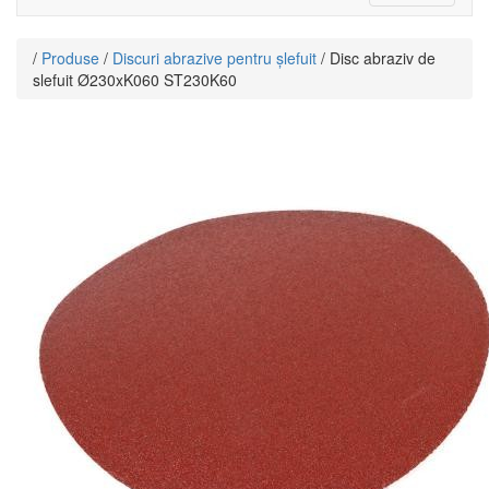
navigati
/
Produse
/
Discuri abrazive pentru șlefuit
/ Disc abraziv de
slefuit Ø230xK060 ST230K60