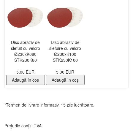
Disc abraziv de
Disc abraziv de
slefuit cu velcro
slefuire cu velcro
Ø230xK080
Ø230xK100
STK230K80
STK230K100
5.00 EUR
5.00 EUR
Adaugă în coş
Adaugă în coş
*Termen de livrare informativ, 15 zile lucrătoare.
Prețurile conțin TVA.