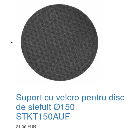
Suport cu velcro pentru disc
de slefuit Ø150
STKT150AUF
21.00 EUR