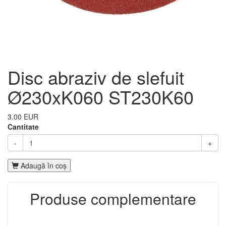
Disc abraziv de slefuit
Ø230xK060 ST230K60
3.00 EUR
Cantitate
-
+
Adaugă în coş
Produse complementare