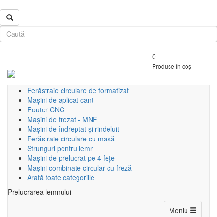
0
Produse în coș
Ferăstraie circulare de formatizat
Mașini de aplicat cant
Router CNC
Mașini de frezat - MNF
Mașini de îndreptat și rindeluit
Ferăstraie circulare cu masă
Strunguri pentru lemn
Mașini de prelucrat pe 4 fețe
Mașini combinate circular cu freză
Arată toate categoriile
Prelucrarea lemnului
Toggle
Meniu