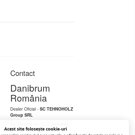
Contact
Danibrum
România
Dealer Oficial -
SC TEHNOHOLZ
Group SRL
Str. Crinului, nr 15, Comănești,
Acest site folosește cookie-uri
605200 Bacău, România