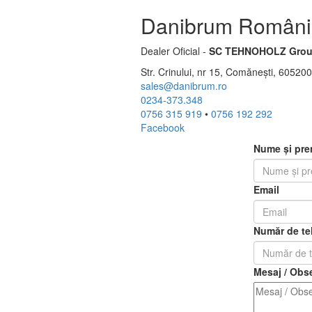
Danibrum Români
Dealer Oficial -
SC TEHNOHOLZ Grou
Str. Crinului, nr 15, Comănești, 6052
sales@danibrum.ro
0234-373.348
0756 315 919
•
0756 192 292
Facebook
Nume și pr
Email
Număr de te
Mesaj / Obse