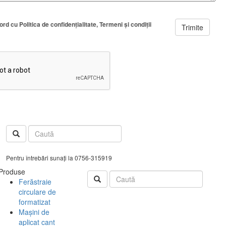
cord cu
Politica de confidenţialitate
Termeni şi condiţii
Trimite
Pentru întrebări sunați la 0756-315919
Produse
Ferăstraie
circulare de
formatizat
Mașini de
aplicat cant