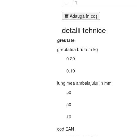
-
Adaugă în coş
detalii tehnice
greutate
greutatea brută în kg
0.20
0.10
lungimea ambalajului în mm
50
50
10
cod EAN