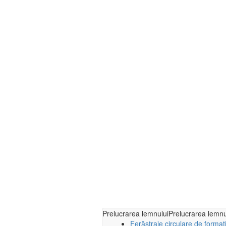
Prelucrarea lemnului
Prelucrarea lemnu
Ferăstraie circulare de format