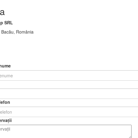
a
p SRL
00 Bacău, România
enume
lefon
rvații