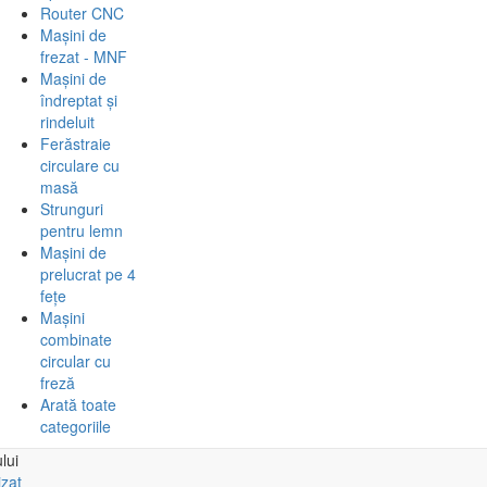
Router CNC
Mașini de
frezat - MNF
Mașini de
îndreptat și
rindeluit
Ferăstraie
circulare cu
masă
Strunguri
pentru lemn
Mașini de
prelucrat pe 4
fețe
Mașini
combinate
circular cu
freză
Arată toate
categoriile
lui
izat