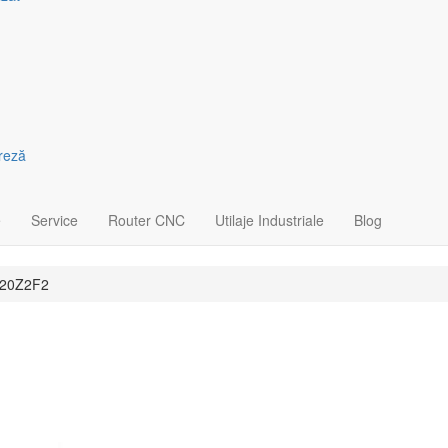
freză
e
Service
Router CNC
Utilaje Industriale
Blog
F120Z2F2