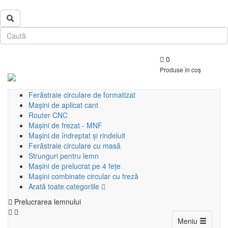
0
Produse în coș
Ferăstraie circulare de formatizat
Mașini de aplicat cant
Router CNC
Mașini de frezat - MNF
Mașini de îndreptat și rindeluit
Ferăstraie circulare cu masă
Strunguri pentru lemn
Mașini de prelucrat pe 4 fețe
Mașini combinate circular cu freză
Arată toate categoriile
Prelucrarea lemnului
Toggle
Meniu