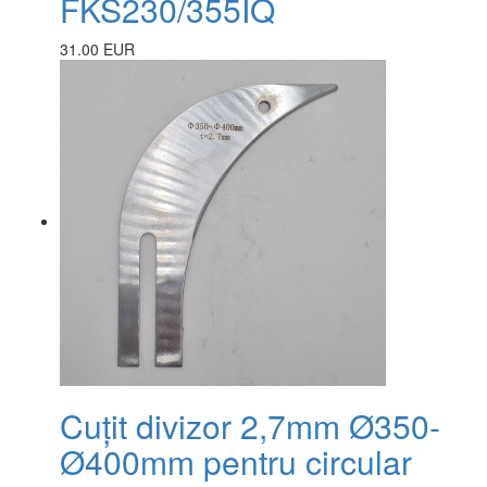
FKS230/355IQ
31.00 EUR
Cuțit divizor 2,7mm Ø350-
Ø400mm pentru circular