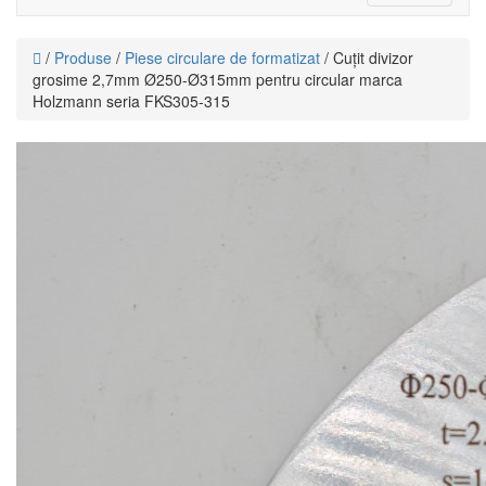
navigati
/
Produse
/
Piese circulare de formatizat
/ Cuțit divizor
grosime 2,7mm Ø250-Ø315mm pentru circular marca
Holzmann seria FKS305-315