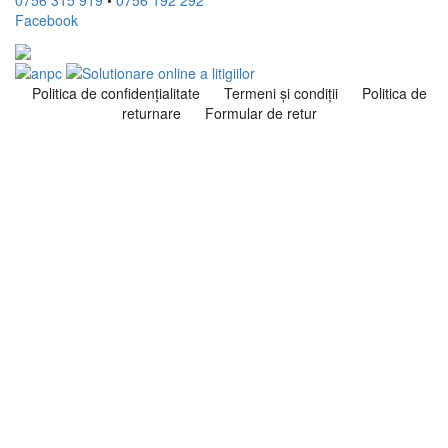
0756 315 919
•
0756 192 292
Facebook
Politica de confidenţialitate
Termeni şi condiţii
Politica de
returnare
Formular de retur