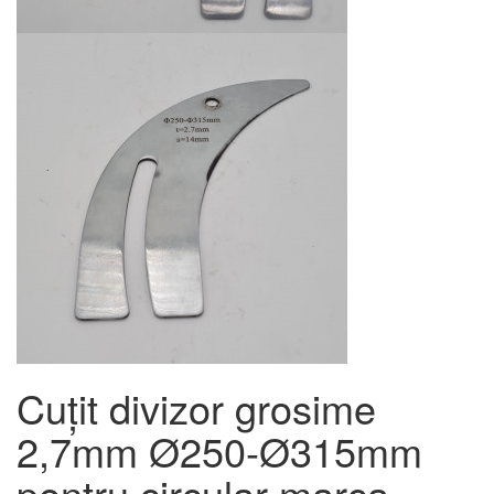
Cuțit divizor grosime
2,7mm Ø250-Ø315mm
pentru circular marca