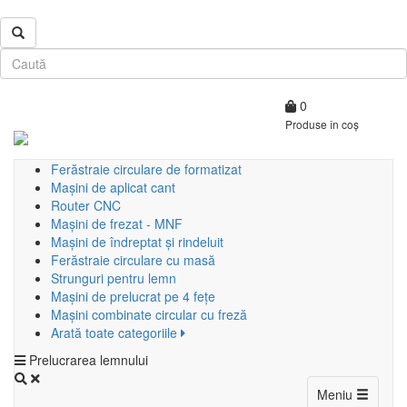
0
Produse în coș
Ferăstraie circulare de formatizat
Mașini de aplicat cant
Router CNC
Mașini de frezat - MNF
Mașini de îndreptat și rindeluit
Ferăstraie circulare cu masă
Strunguri pentru lemn
Mașini de prelucrat pe 4 fețe
Mașini combinate circular cu freză
Arată toate categoriile
Prelucrarea lemnului
Toggle
Meniu