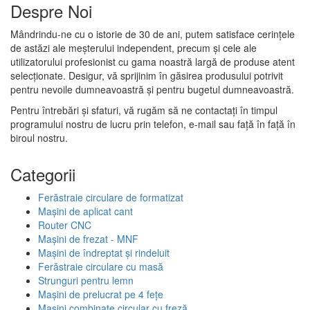
Despre Noi
Mândrindu-ne cu o istorie de 30 de ani, putem satisface cerințele
de astăzi ale meșterului independent, precum și cele ale
utilizatorului profesionist cu gama noastră largă de produse atent
selecționate. Desigur, vă sprijinim în găsirea produsului potrivit
pentru nevoile dumneavoastră și pentru bugetul dumneavoastră.
Pentru întrebări și sfaturi, vă rugăm să ne contactați în timpul
programului nostru de lucru prin telefon, e-mail sau față în față în
biroul nostru.
Categorii
Ferăstraie circulare de formatizat
Mașini de aplicat cant
Router CNC
Mașini de frezat - MNF
Mașini de îndreptat și rindeluit
Ferăstraie circulare cu masă
Strunguri pentru lemn
Mașini de prelucrat pe 4 fețe
Mașini combinate circular cu freză