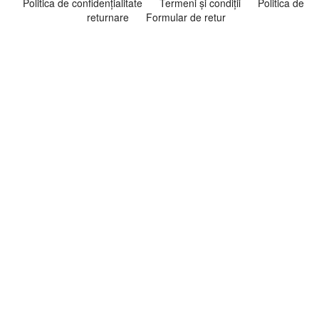
Politica de confidenţialitate
Termeni şi condiţii
Politica de
returnare
Formular de retur