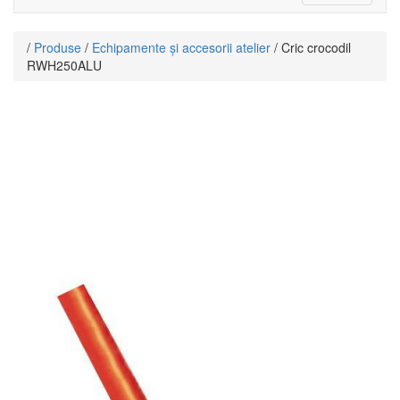
navigati
/
Produse
/
Echipamente și accesorii atelier
/ Cric crocodil
RWH250ALU