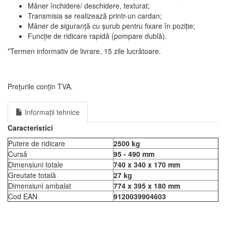
Mâner închidere/ deschidere, texturat;
Transmisia se realizează printr-un cardan;
Mâner de siguranță cu șurub pentru fixare în poziție;
Funcție de ridicare rapidă (pompare dublă).
*Termen informativ de livrare, 15 zile lucrătoare.
Prețurile conțin TVA.
Informații tehnice
Caracteristici
Putere de ridicare
2500 kg
Cursă
95 - 490 mm
Dimensiuni totale
740 x 340 x 170 mm
Greutate totală
27 kg
Dimensiuni ambalat
774 x 395 x 180 mm
Cod EAN
9120039904603