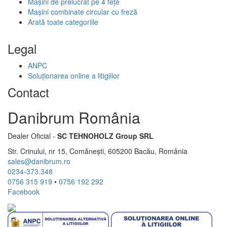
Mașini de prelucrat pe 4 fețe
Mașini combinate circular cu freză
Arată toate categoriile
Legal
ANPC
Soluționarea online a litigiilor
Contact
Danibrum România
Dealer Oficial -
SC TEHNOHOLZ Group SRL
Str. Crinului, nr 15, Comănești, 605200 Bacău, România
sales@danibrum.ro
0234-373.348
0756 315 919
•
0756 192 292
Facebook