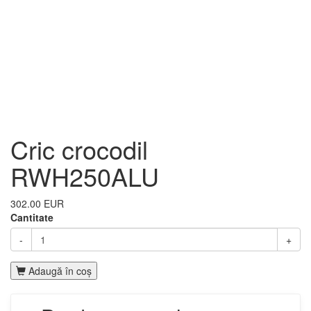
Cric crocodil
RWH250ALU
302.00 EUR
Cantitate
-
+
Adaugă în coş