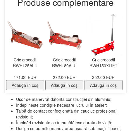
Produse complementare
Cric crocodil
Cric crocodil
Cric crocodil
RWH125ALU
RWH180ALU
RWH150XLIFT
171.00 EUR
272.00 EUR
252.00 EUR
Adaugă în coş
Adaugă în coş
Adaugă în coş
Ușor de manevrat datorită construcției din aluminiu;
Îndeplinește condițiile necesare lucrului în atelier;
Talpă de contact confecționată din cauciuc profesional,
rezistent;
Îmbinări rezistente ce îmbunătățesc durata de viață;
Design ce permite manevrarea ușoară sub mașini joase;