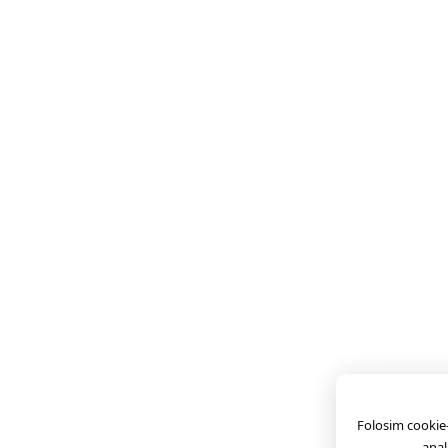
Folosim cookie-u
anal