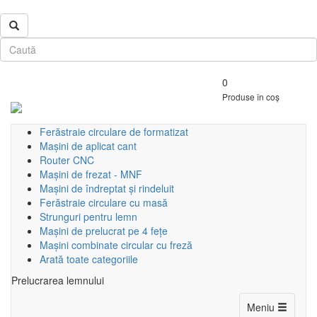
0
Produse în coș
Ferăstraie circulare de formatizat
Mașini de aplicat cant
Router CNC
Mașini de frezat - MNF
Mașini de îndreptat și rindeluit
Ferăstraie circulare cu masă
Strunguri pentru lemn
Mașini de prelucrat pe 4 fețe
Mașini combinate circular cu freză
Arată toate categoriile
Prelucrarea lemnului
Toggle
Meniu