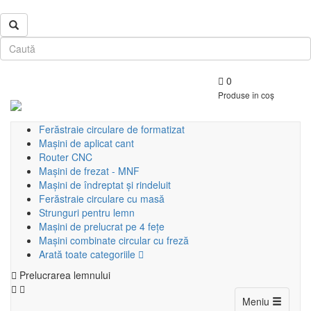
0
Produse în coș
Ferăstraie circulare de formatizat
Mașini de aplicat cant
Router CNC
Mașini de frezat - MNF
Mașini de îndreptat și rindeluit
Ferăstraie circulare cu masă
Strunguri pentru lemn
Mașini de prelucrat pe 4 fețe
Mașini combinate circular cu freză
Arată toate categoriile
Prelucrarea lemnului
Toggle
Meniu