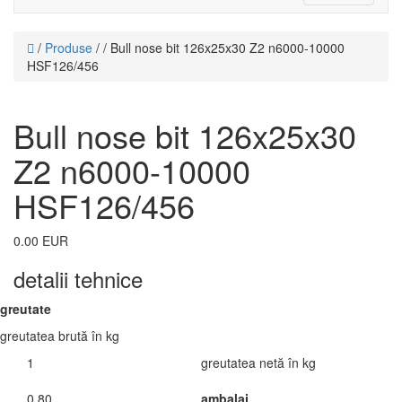
navigati
/
Produse
/ / Bull nose bit 126x25x30 Z2 n6000-10000
HSF126/456
Bull nose bit 126x25x30
Z2 n6000-10000
HSF126/456
0.00 EUR
detalii tehnice
greutate
greutatea brută în kg
1
greutatea netă în kg
0.80
ambalaj