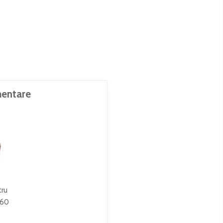
entare
tru
K60