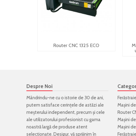
Router CNC 1325 ECO
Ma
Despre Noi
Categor
Mândrindu-ne cu o istorie de 30 de ani,
Ferăstrai
putem satisface cerințele de astăzi ale
Mașini de
meșterului independent, precum și cele
Router C
ale utilizatorului profesionist cu gama
Mașini de
noastră largă de produse atent
Mașini de 
selecționate. Desigur, vă sprijinim în
Ferăstrai