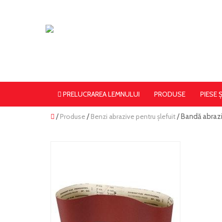
PRELUCRAREA LEMNULUI
PRODUSE
PIESE 
/
Produse
/
Benzi abrazive pentru șlefuit
/ Bandă abra