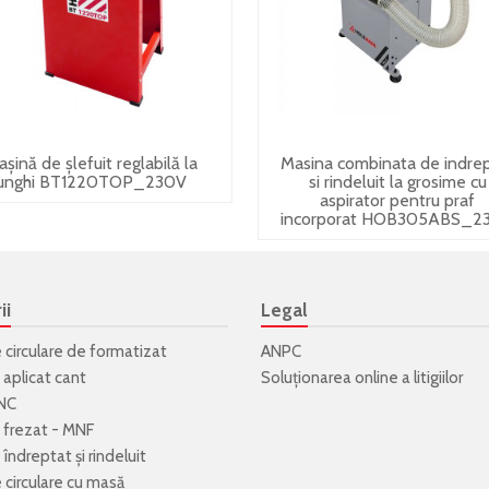
șină de șlefuit reglabilă la
Masina combinata de indre
unghi BT1220TOP_230V
si rindeluit la grosime cu
aspirator pentru praf
incorporat HOB305ABS_2
ii
Legal
e circulare de formatizat
ANPC
 aplicat cant
Soluționarea online a litigiilor
NC
 frezat - MNF
îndreptat și rindeluit
e circulare cu masă