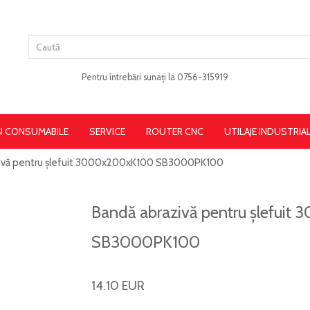
Pentru întrebări sunați la 0756-315919
ȘI CONSUMABILE
SERVICE
ROUTER CNC
UTILAJE INDUSTRIA
zivă pentru șlefuit 3000x200xK100 SB3000PK100
Bandă abrazivă pentru șlefui
SB3000PK100
14.10 EUR