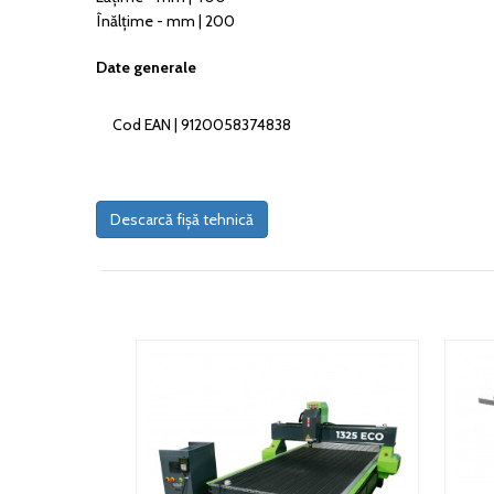
Înălțime - mm | 200
Date generale
Cod EAN | 9120058374838
Descarcă fișă tehnică