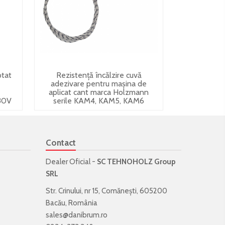
ptat
Rezistență încălzire cuvă
adezivare pentru mașina de
aplicat cant marca Holzmann
30V
serile KAM4, KAM5, KAM6
Contact
Dealer Oficial -
SC TEHNOHOLZ Group
SRL
Str. Crinului, nr 15, Comănești, 605200
Bacău, România
sales@danibrum.ro