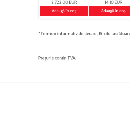
2,722.00 EUR
14.10 EUR
Adaugă în coş
Adaugă în coş
*Termen informativ de livrare, 15 zile lucrătoar
Prețurile conțin TVA.