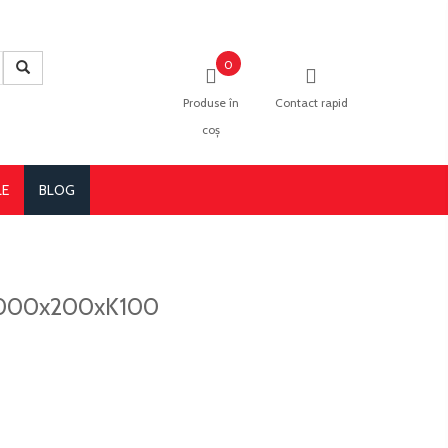
0
Produse în
Contact rapid
coș
LE
BLOG
t 3000x200xK100