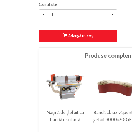
Cantitate
-
+
Adaugă în coş
Produse complem
Mașină de șlefuit cu
Bandă abrazivă pen
bandă oscilantă
șlefuit 3000x200x
KOS3000C_400V
SB3000PK60