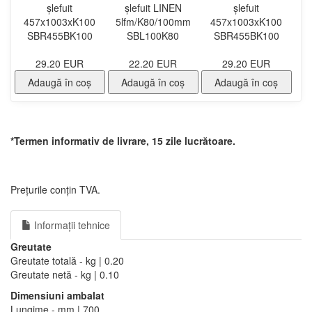
șlefuit
șlefuit LINEN
șlefuit
457x1003xK100
5lfm/K80/100mm
457x1003xK100
SBR455BK100
SBL100K80
SBR455BK100
29.20 EUR
22.20 EUR
29.20 EUR
Adaugă în coş
Adaugă în coş
Adaugă în coş
*Termen informativ de livrare, 15 zile lucrătoare.
Prețurile conțin TVA.
Informații tehnice
Greutate
Greutate totală - kg | 0.20
Greutate netă - kg | 0.10
Dimensiuni ambalat
Lungime - mm | 700