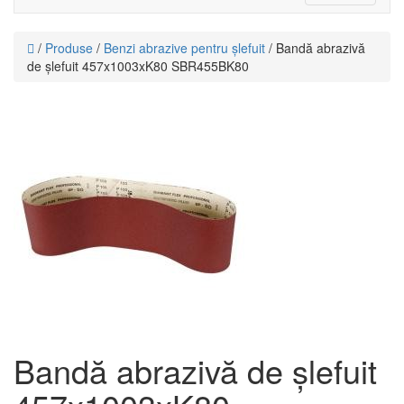
navigati
/
Produse
/
Benzi abrazive pentru șlefuit
/ Bandă abrazivă
de șlefuit 457x1003xK80 SBR455BK80
Bandă abrazivă de șlefuit