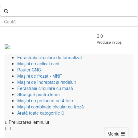
0
Produse în coș
Ferăstraie circulare de formatizat
Mașini de aplicat cant
Router CNC
Mașini de frezat - MNF
Mașini de îndreptat și rindeluit
Ferăstraie circulare cu masă
Strunguri pentru lemn
Mașini de prelucrat pe 4 fețe
Mașini combinate circular cu freză
Arată toate categoriile
Prelucrarea lemnului
Toggle
Meniu