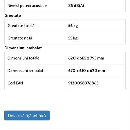
Nivelul puterii acustice
85 dB(A)
Greutate
Greutate totală
56 kg
Greutate netă
55 kg
Dimensiuni ambalat
Dimensiuni totale
620 x 665 x 795 mm
Dimensiuni ambalat
670 x 610 x 620 mm
Cod EAN
9120058376863
Descarcă fișă tehnică