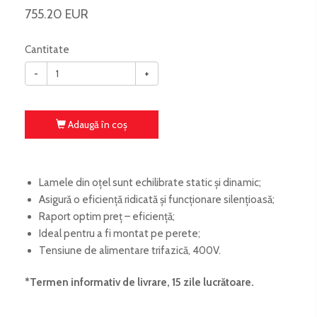
755.20 EUR
Cantitate
-
+
Adaugă în coş
Lamele din oțel sunt echilibrate static și dinamic;
Asigură o eficiență ridicată și funcționare silențioasă;
Raport optim preț – eficiență;
Ideal pentru a fi montat pe perete;
Tensiune de alimentare trifazică, 400V.
*Termen informativ de livrare, 15 zile lucrătoare
.