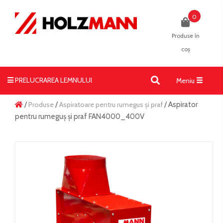
0
Produse în
coș
PRELUCRAREA LEMNULUI
Toggle
Meniu
navigati
/
Produse
/
Aspiratoare pentru rumegus și praf
/ Aspirator
pentru rumeguș și praf FAN4000_400V