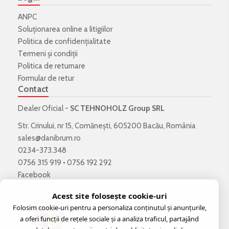
ANPC
Soluționarea online a litigiilor
Politica de confidenţialitate
Termeni şi condiţii
Politica de returnare
Formular de retur
Contact
Dealer Oficial -
SC TEHNOHOLZ Group SRL
Str. Crinului, nr 15, Comănești, 605200 Bacău, România
sales@danibrum.ro
0234-373.348
0756 315 919
•
0756 192 292
Facebook
Acest site folosește cookie-uri
Folosim cookie-uri pentru a personaliza conținutul și anunțurile,
a oferi funcții de rețele sociale și a analiza traficul, partajând